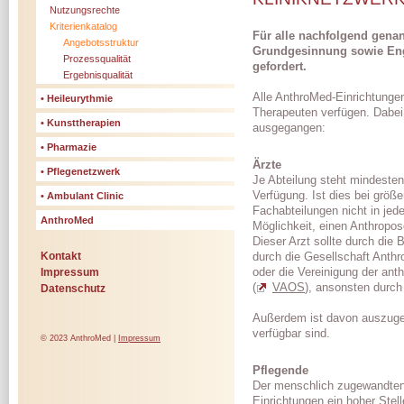
Nutzungsrechte
Kriterienkatalog
Für alle nachfolgend gena
Angebotsstruktur
Grundgesinnung sowie Eng
Prozessqualität
gefordert.
Ergebnisqualität
Alle AnthroMed-Einrichtunge
• Heileurythmie
Therapeuten verfügen. Dabei
• Kunsttherapien
ausgegangen:
• Pharmazie
Ärzte
• Pflegenetzwerk
Je Abteilung steht mindesten
Verfügung. Ist dies bei größe
• Ambulant Clinic
Fachabteilungen nicht in je
AnthroMed
Möglichkeit, einen Anthropos
Dieser Arzt sollte durch die
durch die Gesellschaft Anthr
Kontakt
oder die Vereinigung der ant
Impressum
(
VAOS
), ansonsten durch
Datenschutz
Außerdem ist davon auszuge
verfügbar sind.
© 2023 AnthroMed |
Impressum
Pflegende
Der menschlich zugewandten P
Einrichtungen ein hoher Ste