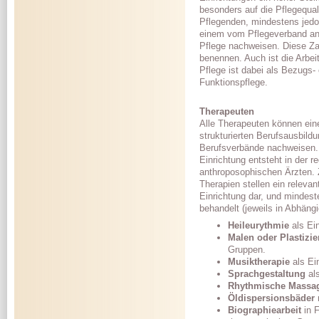
besonders auf die Pflegequali
Pflegenden, mindestens jedoc
einem vom Pflegeverband an
Pflege nachweisen. Diese Zah
benennen. Auch ist die Arbei
Pflege ist dabei als Bezugs- 
Funktionspflege.
Therapeuten
Alle Therapeuten können eine
strukturierten Berufsausbil
Berufsverbände nachweisen.
Einrichtung entsteht in der
anthroposophischen Ärzten. 
Therapien stellen ein releva
Einrichtung dar, und mindeste
behandelt (jeweils in Abhängi
Heileurythmie
als Ein
Malen oder Plastizie
Gruppen.
Musiktherapie
als Ei
Sprachgestaltung
als
Rhythmische Massa
Öldispersionsbäder
Biographiearbeit
in F