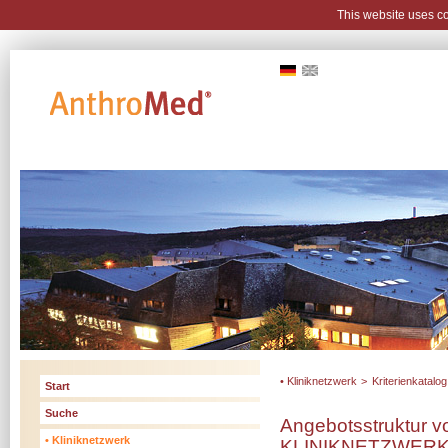
This website uses c
• Kliniknetzwerk
>
Kriterienkatalog
Start
Suche
Angebotsstruktur 
• Kliniknetzwerk
KLINIKNETZWER