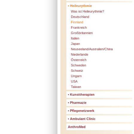
• Heileurythmie
Was ist Heileurythmie?
Deutschland
Finnland
Frankreich
Großbritannien
Italien
Japan
Neuseeland/Australien/China
Niederlande
Österreich
Schweden
Schweiz
Ungarn
USA
Taiwan
• Kunsttherapien
• Pharmazie
• Pflegenetzwerk
• Ambulant Clinic
AnthroMed