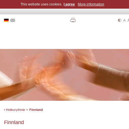
This website uses cookies.
I agree
More information
• Heileurythmie
>
Finnland
Finnland