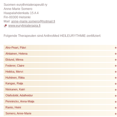
Suomen eurythmiaterapeutit ry
Anne-Marie Somero
Haapalahdenkatu 15 A 4
Fin-00300 Helsinki
Mail:
anne-marie.somero@hotmail.fi
www.eurytmiaterapia.fi
Folgende Therapeuten sind AnthroMed HEILEURYTHMIE-zertifiziert:
Aho-Peart, Päivi
Ahtiainen, Helena
Eklund, Minna
Federer, Claire
Heikka, Mervi
Huhtinen, Riitta
Kangas, Raija
Niskanen, Katri
Olafsdottir, Adalheidur
Penninckx, Anna-Maija
Ranto, Heini
Somero, Anne-Marie