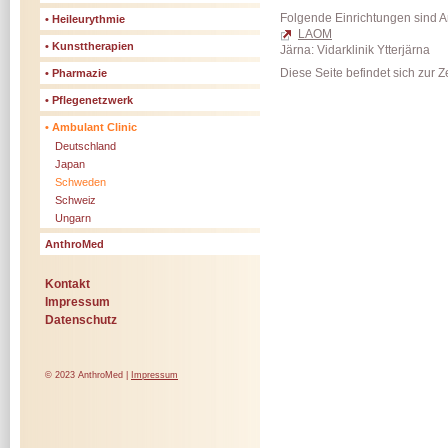
Folgende Einrichtungen sind An
• Heileurythmie
LAOM
• Kunsttherapien
Järna: Vidarklinik Ytterjärna
Diese Seite befindet sich zur Z
• Pharmazie
• Pflegenetzwerk
• Ambulant Clinic
Deutschland
Japan
Schweden
Schweiz
Ungarn
AnthroMed
Kontakt
Impressum
Datenschutz
© 2023 AnthroMed |
Impressum